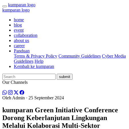
kumparan logo
kumparan logo
home
blog
event
collaboration
about us
career
Panduan
Terms & Privacy Policy
Community Guidelines
Cyber Media
Guidelines
Help
Kembali ke kumparan
submit
Our Channels
Oleh
Admin
· 25 September 2024
kumparan Green Initiative Conference
Dorong Keberlanjutan Lingkungan
Melalui Kolaborasi Multi-Sektor