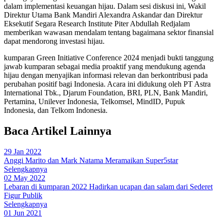
dalam implementasi keuangan hijau. Dalam sesi diskusi ini, Wakil
Direktur Utama Bank Mandiri Alexandra Askandar dan Direktur
Eksekutif Segara Research Institute Piter Abdullah Redjalam
memberikan wawasan mendalam tentang bagaimana sektor finansial
dapat mendorong investasi hijau.
kumparan Green Initiative Conference 2024 menjadi bukti tanggung
jawab kumparan sebagai media proaktif yang mendukung agenda
hijau dengan menyajikan informasi relevan dan berkontribusi pada
perubahan positif bagi Indonesia. Acara ini didukung oleh PT Astra
International Tbk., Djarum Foundation, BRI, PLN, Bank Mandiri,
Pertamina, Unilever Indonesia, Telkomsel, MindID, Pupuk
Indonesia, dan Telkom Indonesia.
Baca Artikel Lainnya
29 Jan 2022
Anggi Marito dan Mark Natama Meramaikan Super5star
Selengkapnya
02 May 2022
Lebaran di kumparan 2022 Hadirkan ucapan dan salam dari Sederet
Figur Publik
Selengkapnya
01 Jun 2021