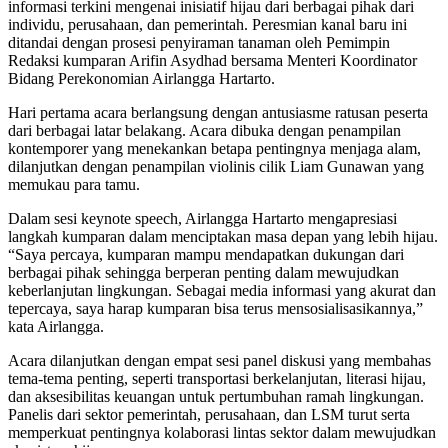
informasi terkini mengenai inisiatif hijau dari berbagai pihak dari
individu, perusahaan, dan pemerintah. Peresmian kanal baru ini
ditandai dengan prosesi penyiraman tanaman oleh Pemimpin
Redaksi kumparan Arifin Asydhad bersama Menteri Koordinator
Bidang Perekonomian Airlangga Hartarto.
Hari pertama acara berlangsung dengan antusiasme ratusan peserta
dari berbagai latar belakang. Acara dibuka dengan penampilan
kontemporer yang menekankan betapa pentingnya menjaga alam,
dilanjutkan dengan penampilan violinis cilik Liam Gunawan yang
memukau para tamu.
Dalam sesi keynote speech, Airlangga Hartarto mengapresiasi
langkah kumparan dalam menciptakan masa depan yang lebih hijau.
“Saya percaya, kumparan mampu mendapatkan dukungan dari
berbagai pihak sehingga berperan penting dalam mewujudkan
keberlanjutan lingkungan. Sebagai media informasi yang akurat dan
tepercaya, saya harap kumparan bisa terus mensosialisasikannya,”
kata Airlangga.
Acara dilanjutkan dengan empat sesi panel diskusi yang membahas
tema-tema penting, seperti transportasi berkelanjutan, literasi hijau,
dan aksesibilitas keuangan untuk pertumbuhan ramah lingkungan.
Panelis dari sektor pemerintah, perusahaan, dan LSM turut serta
memperkuat pentingnya kolaborasi lintas sektor dalam mewujudkan