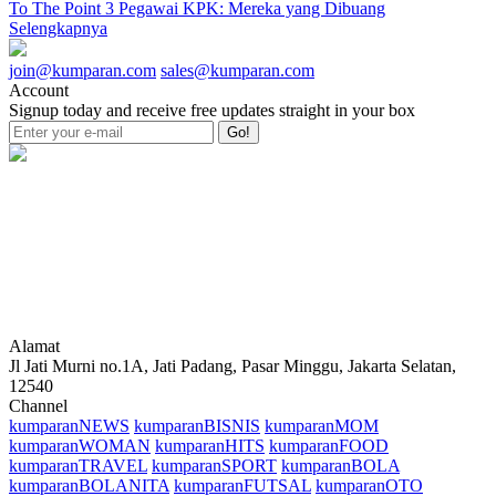
To The Point 3 Pegawai KPK: Mereka yang Dibuang
Selengkapnya
join@kumparan.com
sales@kumparan.com
Account
Signup today and receive free updates straight in your box
Go!
Alamat
Jl Jati Murni no.1A, Jati Padang, Pasar Minggu, Jakarta Selatan,
12540
Channel
kumparanNEWS
kumparanBISNIS
kumparanMOM
kumparanWOMAN
kumparanHITS
kumparanFOOD
kumparanTRAVEL
kumparanSPORT
kumparanBOLA
kumparanBOLANITA
kumparanFUTSAL
kumparanOTO