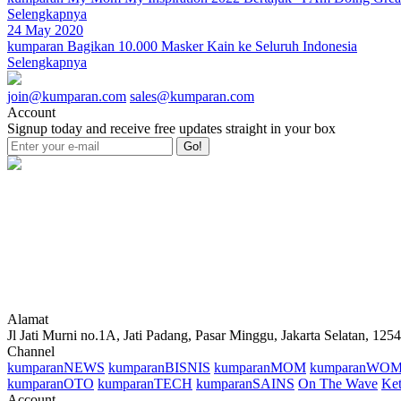
Selengkapnya
24 May 2020
kumparan Bagikan 10.000 Masker Kain ke Seluruh Indonesia
Selengkapnya
join@kumparan.com
sales@kumparan.com
Account
Signup today and receive free updates straight in your box
Go!
Alamat
Jl Jati Murni no.1A, Jati Padang, Pasar Minggu, Jakarta Selatan, 125
Channel
kumparanNEWS
kumparanBISNIS
kumparanMOM
kumparanWO
kumparanOTO
kumparanTECH
kumparanSAINS
On The Wave
Ket
Account