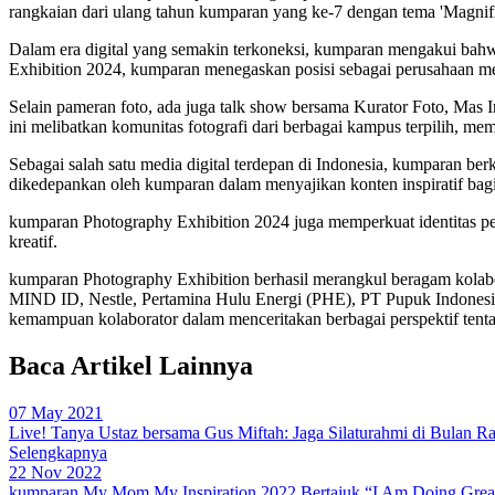
rangkaian dari ulang tahun kumparan yang ke-7 dengan tema 'Magnifi
Dalam era digital yang semakin terkoneksi, kumparan mengakui bahw
Exhibition 2024, kumparan menegaskan posisi sebagai perusahaan medi
Selain pameran foto, ada juga talk show bersama Kurator Foto, Mas
ini melibatkan komunitas fotografi dari berbagai kampus terpilih, me
Sebagai salah satu media digital terdepan di Indonesia, kumparan be
dikedepankan oleh kumparan dalam menyajikan konten inspiratif ba
kumparan Photography Exhibition 2024 juga memperkuat identitas peru
kreatif.
kumparan Photography Exhibition berhasil merangkul beragam kolabo
MIND ID, Nestle, Pertamina Hulu Energi (PHE), PT Pupuk Indonesia 
kemampuan kolaborator dalam menceritakan berbagai perspektif tent
Baca Artikel Lainnya
07 May 2021
Live! Tanya Ustaz bersama Gus Miftah: Jaga Silaturahmi di Bulan 
Selengkapnya
22 Nov 2022
kumparan My Mom My Inspiration 2022 Bertajuk “I Am Doing Grea