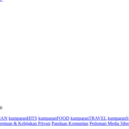
40
MAN
kumparanHITS
kumparanFOOD
kumparanTRAVEL
kumparan
entuan & Kebijakan Privasi
Panduan Komunitas
Pedoman Media Sibe