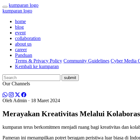
kumparan logo
kumparan logo
home
blog
event
collaboration
about us
career
Panduan
Terms & Privacy Policy
Community Guidelines
Cyber Media G
Kembali ke kumparan
submit
Our Channels
Oleh
Admin
· 18 Maret 2024
Merayakan Kreativitas Melalui Kolaboras
kumparan terus berkomitmen menjadi ruang bagi kreativitas dan kol
Pameran ini menampilkan potret beragam peristiwa luar biasa di In