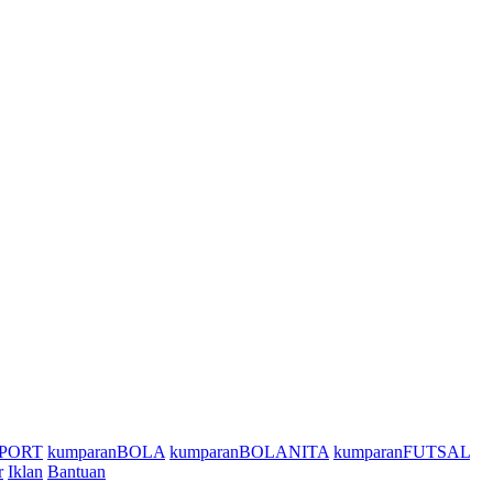
SPORT
kumparanBOLA
kumparanBOLANITA
kumparanFUTSAL
r
Iklan
Bantuan