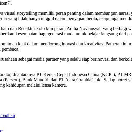
cen7'.
a visual storytelling memiliki peran penting dalam membangun narasi
a yang tidak hanya unggul dalam penyajian berita, tetapi juga mendoro
 Irham dan Redaktur Foto kumparan, Aditia Noviansyah yang berbagi w
mberikan kesempatan bagi generasi muda untuk belajar langsung dari pa
rkomitmen kuat dalam mendorong inovasi dan kreativitas. Pameran ini m
gi pembaca.
sahaan sebagai media partner yang selalu siap berinovasi dan berkolab
rator, di antaranya PT Kereta Cepat Indonesia China (KCIC), PT MRT
(Persero), Bank Mandiri, dan PT Astra Graphia Tbk. Setiap potret ya
ang kehidupan melalui lensa kamera.
Ramadhan
t”