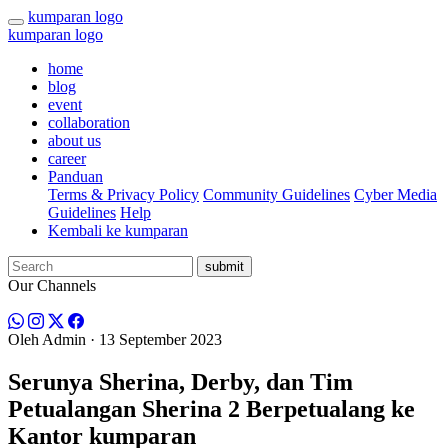
kumparan logo
kumparan logo
home
blog
event
collaboration
about us
career
Panduan
Terms & Privacy Policy
Community Guidelines
Cyber Media
Guidelines
Help
Kembali ke kumparan
submit
Our Channels
Oleh
Admin
· 13 September 2023
Serunya Sherina, Derby, dan Tim
Petualangan Sherina 2 Berpetualang ke
Kantor kumparan