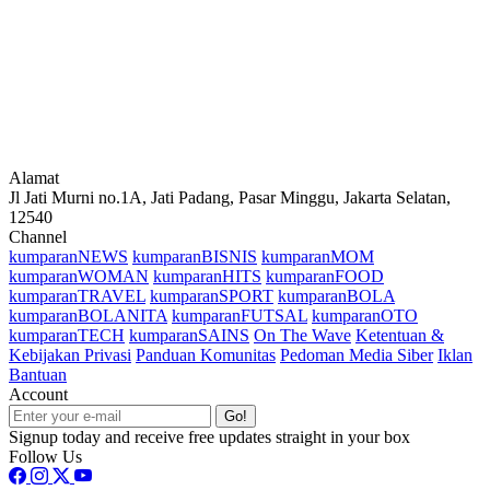
Alamat
Jl Jati Murni no.1A, Jati Padang, Pasar Minggu, Jakarta Selatan,
12540
Channel
kumparanNEWS
kumparanBISNIS
kumparanMOM
kumparanWOMAN
kumparanHITS
kumparanFOOD
kumparanTRAVEL
kumparanSPORT
kumparanBOLA
kumparanBOLANITA
kumparanFUTSAL
kumparanOTO
kumparanTECH
kumparanSAINS
On The Wave
Ketentuan &
Kebijakan Privasi
Panduan Komunitas
Pedoman Media Siber
Iklan
Bantuan
Account
Go!
Signup today and receive free updates straight in your box
Follow Us