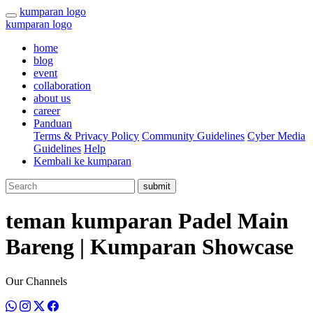
kumparan logo
kumparan logo
home
blog
event
collaboration
about us
career
Panduan
Terms & Privacy Policy
Community Guidelines
Cyber Media
Guidelines
Help
Kembali ke kumparan
submit
teman kumparan Padel Main
Bareng | Kumparan Showcase
Our Channels