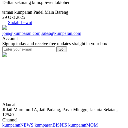
Daftar sekarang kum.pr/eventoktober
teman kumparan Padel Main Bareng
29 Okt 2025
Sudah Lewat
join@kumparan.com
sales@kumparan.com
Account
Signup today and receive free updates straight in your box
Go!
Alamat
Jl Jati Murni no.1A, Jati Padang, Pasar Minggu, Jakarta Selatan,
12540
Channel
kumparanNEWS
kumparanBISNIS
kumparanMOM