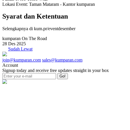
Lokasi Event: Taman Mataram - Kantor kumparan
Syarat dan Ketentuan
Selengkapnya di kum.pr/eventdesember
kumparan On The Road
28 Des 2025
Sudah Lewat
join@kumparan.com
sales@kumparan.com
Account
Signup today and receive free updates straight in your box
Go!