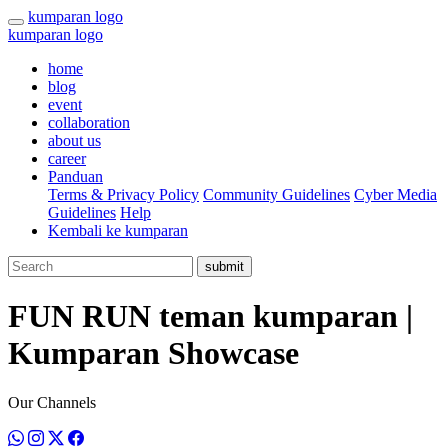
kumparan logo
kumparan logo
home
blog
event
collaboration
about us
career
Panduan
Terms & Privacy Policy
Community Guidelines
Cyber Media
Guidelines
Help
Kembali ke kumparan
submit
FUN RUN teman kumparan |
Kumparan Showcase
Our Channels