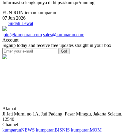
Informasi selengkapnya di https://kum.pr/running
FUN RUN teman kumparan
07 Jun 2026
Sudah Lewat
join@kumparan.com
sales@kumparan.com
Account
Signup today and receive free updates straight in your box
Go!
Alamat
Jl Jati Murni no.1A, Jati Padang, Pasar Minggu, Jakarta Selatan,
12540
Channel
kumparanNEWS
kumparanBISNIS
kumparanMOM