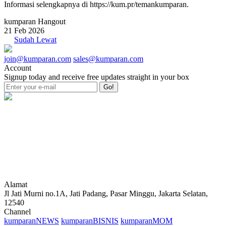
Informasi selengkapnya di https://kum.pr/temankumparan.
kumparan Hangout
21 Feb 2026
Sudah Lewat
join@kumparan.com
sales@kumparan.com
Account
Signup today and receive free updates straight in your box
Go!
Alamat
Jl Jati Murni no.1A, Jati Padang, Pasar Minggu, Jakarta Selatan,
12540
Channel
kumparanNEWS
kumparanBISNIS
kumparanMOM