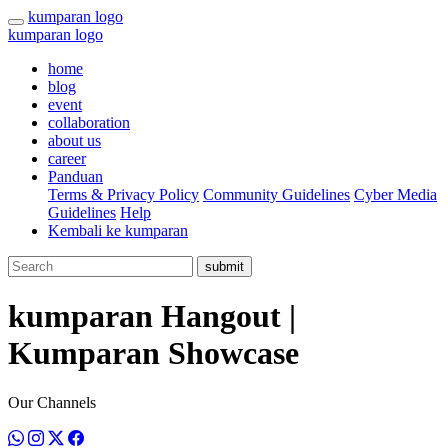
kumparan logo
kumparan logo
home
blog
event
collaboration
about us
career
Panduan
Terms & Privacy Policy
Community Guidelines
Cyber Media
Guidelines
Help
Kembali ke kumparan
submit
kumparan Hangout |
Kumparan Showcase
Our Channels