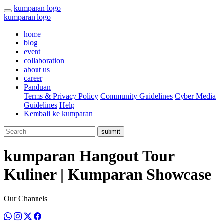
kumparan logo
kumparan logo
home
blog
event
collaboration
about us
career
Panduan
Terms & Privacy Policy
Community Guidelines
Cyber Media
Guidelines
Help
Kembali ke kumparan
submit
kumparan Hangout Tour
Kuliner | Kumparan Showcase
Our Channels