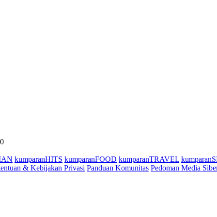
40
MAN
kumparanHITS
kumparanFOOD
kumparanTRAVEL
kumparan
entuan & Kebijakan Privasi
Panduan Komunitas
Pedoman Media Sibe