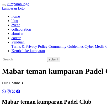
kumparan logo
kumparan logo
home
blog
event
collaboration
about us
career
Panduan
Terms & Privacy Policy
Community Guidelines
Cyber Media G
Kembali ke kumparan
submit
Mabar teman kumparan Padel 
Our Channels
Mabar teman kumparan Padel Club