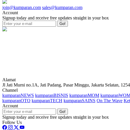
join@kumparan.com
sales@kumparan.com
Account
Signup today and receive free updates straight in your box
Go!
Alamat
Jl Jati Murni no.1A, Jati Padang, Pasar Minggu, Jakarta Selatan, 125
Channel
kumparanNEWS
kumparanBISNIS
kumparanMOM
kumparanWO
kumparanOTO
kumparanTECH
kumparanSAINS
On The Wave
Ket
Account
Go!
Signup today and receive free updates straight in your box
Follow Us