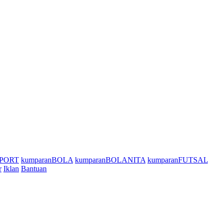
SPORT
kumparanBOLA
kumparanBOLANITA
kumparanFUTSAL
r
Iklan
Bantuan