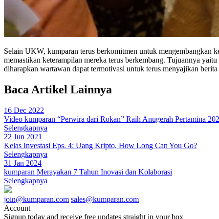
Selain UKW, kumparan terus berkomitmen untuk mengembangkan kemamp
memastikan keterampilan mereka terus berkembang. Tujuannya yaitu
diharapkan wartawan dapat termotivasi untuk terus menyajikan berita
Baca Artikel Lainnya
16 Dec 2022
Video kumparan “Perwira dari Rokan” Raih Anugerah Pertamina 20
Selengkapnya
22 Jun 2021
Kelas Investasi Eps. 4: Uang Kripto, How Long Can You Go?
Selengkapnya
31 Jan 2024
kumparan Merayakan 7 Tahun Inovasi dan Kolaborasi
Selengkapnya
join@kumparan.com
sales@kumparan.com
Account
Signup today and receive free updates straight in your box