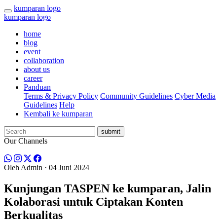
kumparan logo
kumparan logo
home
blog
event
collaboration
about us
career
Panduan
Terms & Privacy Policy
Community Guidelines
Cyber Media
Guidelines
Help
Kembali ke kumparan
submit
Our Channels
Oleh
Admin
· 04 Juni 2024
Kunjungan TASPEN ke kumparan, Jalin
Kolaborasi untuk Ciptakan Konten
Berkualitas