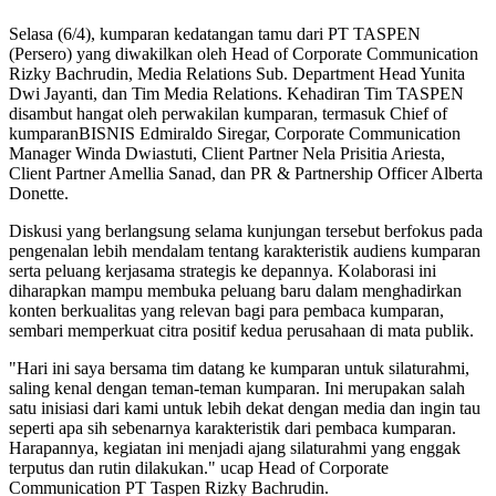
Selasa (6/4), kumparan kedatangan tamu dari PT TASPEN
(Persero) yang diwakilkan oleh Head of Corporate Communication
Rizky Bachrudin, Media Relations Sub. Department Head Yunita
Dwi Jayanti, dan Tim Media Relations. Kehadiran Tim TASPEN
disambut hangat oleh perwakilan kumparan, termasuk Chief of
kumparanBISNIS Edmiraldo Siregar, Corporate Communication
Manager Winda Dwiastuti, Client Partner Nela Prisitia Ariesta,
Client Partner Amellia Sanad, dan PR & Partnership Officer Alberta
Donette.
Diskusi yang berlangsung selama kunjungan tersebut berfokus pada
pengenalan lebih mendalam tentang karakteristik audiens kumparan
serta peluang kerjasama strategis ke depannya. Kolaborasi ini
diharapkan mampu membuka peluang baru dalam menghadirkan
konten berkualitas yang relevan bagi para pembaca kumparan,
sembari memperkuat citra positif kedua perusahaan di mata publik.
"Hari ini saya bersama tim datang ke kumparan untuk silaturahmi,
saling kenal dengan teman-teman kumparan. Ini merupakan salah
satu inisiasi dari kami untuk lebih dekat dengan media dan ingin tau
seperti apa sih sebenarnya karakteristik dari pembaca kumparan.
Harapannya, kegiatan ini menjadi ajang silaturahmi yang enggak
terputus dan rutin dilakukan." ucap Head of Corporate
Communication PT Taspen Rizky Bachrudin.