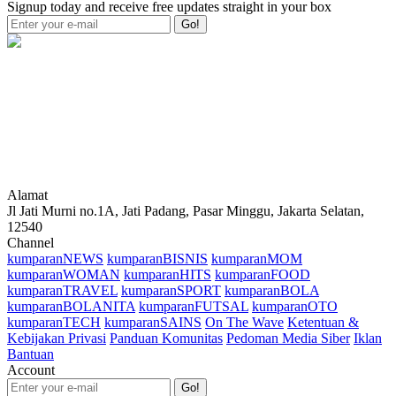
Signup today and receive free updates straight in your box
Go!
Alamat
Jl Jati Murni no.1A, Jati Padang, Pasar Minggu, Jakarta Selatan,
12540
Channel
kumparanNEWS
kumparanBISNIS
kumparanMOM
kumparanWOMAN
kumparanHITS
kumparanFOOD
kumparanTRAVEL
kumparanSPORT
kumparanBOLA
kumparanBOLANITA
kumparanFUTSAL
kumparanOTO
kumparanTECH
kumparanSAINS
On The Wave
Ketentuan &
Kebijakan Privasi
Panduan Komunitas
Pedoman Media Siber
Iklan
Bantuan
Account
Go!