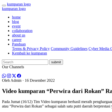
kumparan logo
kumparan logo
home
blog
event
collaboration
about us
career
Panduan
Terms & Privacy Policy
Community Guidelines
Cyber Media G
Kembali ke kumparan
submit
Our Channels
Oleh
Admin
· 16 Desember 2022
Video kumparan “Perwira dari Rokan” Ra
Pada Jumat (16/12) Tim Video kumparan berhasil meraih penghargaa
atau “Perwira dari Rokan” sebagai salah satu putri daerah berprestasi