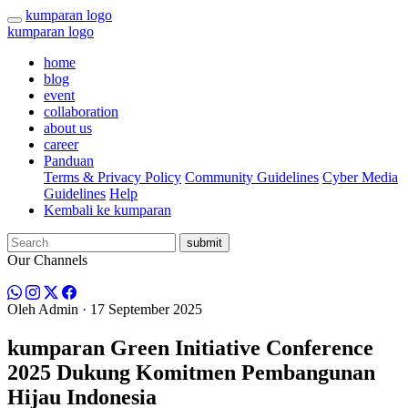
kumparan logo
kumparan logo
home
blog
event
collaboration
about us
career
Panduan
Terms & Privacy Policy
Community Guidelines
Cyber Media
Guidelines
Help
Kembali ke kumparan
submit
Our Channels
Oleh
Admin
· 17 September 2025
kumparan Green Initiative Conference
2025 Dukung Komitmen Pembangunan
Hijau Indonesia