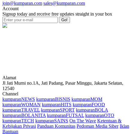
join@kumparan.com
sales@kumparan.com
Account
Signup today and receive free updates straight in your box
Go!
Alamat
Jl Jati Murni no.1A, Jati Padang, Pasar Minggu, Jakarta Selatan,
12540
Channel
kumparanNEWS
kumparanBISNIS
kumparanMOM
kumparanWOMAN
kumparanHITS
kumparanFOOD
kumparanTRAVEL
kumparanSPORT
kumparanBOLA
kumparanBOLANITA
kumparanFUTSAL
kumparanOTO
kumparanTECH
kumparanSAINS
On The Wave
Ketentuan &
Kebijakan Privasi
Panduan Komunitas
Pedoman Media Siber
Iklan
Bantuan