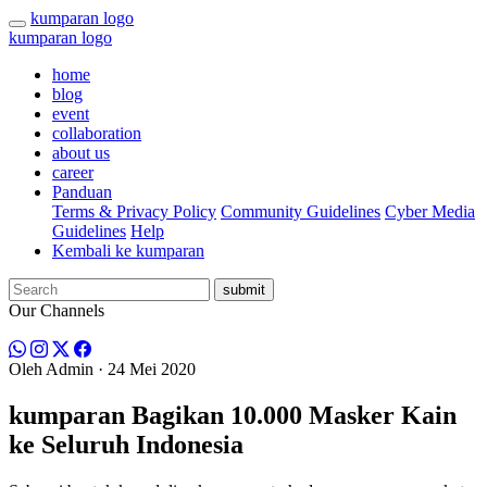
kumparan logo
kumparan logo
home
blog
event
collaboration
about us
career
Panduan
Terms & Privacy Policy
Community Guidelines
Cyber Media
Guidelines
Help
Kembali ke kumparan
submit
Our Channels
Oleh
Admin
· 24 Mei 2020
kumparan Bagikan 10.000 Masker Kain
ke Seluruh Indonesia