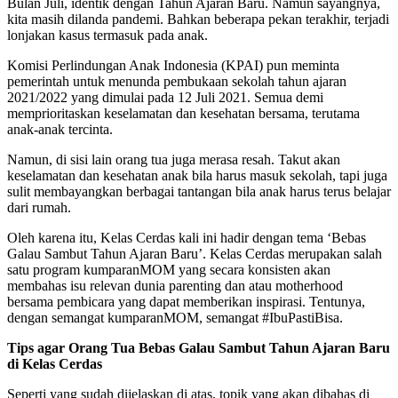
Bulan Juli, identik dengan Tahun Ajaran Baru. Namun sayangnya,
kita masih dilanda pandemi. Bahkan beberapa pekan terakhir, terjadi
lonjakan kasus termasuk pada anak.
Komisi Perlindungan Anak Indonesia (KPAI) pun meminta
pemerintah untuk menunda pembukaan sekolah tahun ajaran
2021/2022 yang dimulai pada 12 Juli 2021. Semua demi
memprioritaskan keselamatan dan kesehatan bersama, terutama
anak-anak tercinta.
Namun, di sisi lain orang tua juga merasa resah. Takut akan
keselamatan dan kesehatan anak bila harus masuk sekolah, tapi juga
sulit membayangkan berbagai tantangan bila anak harus terus belajar
dari rumah.
Oleh karena itu, Kelas Cerdas kali ini hadir dengan tema ‘Bebas
Galau Sambut Tahun Ajaran Baru’. Kelas Cerdas merupakan salah
satu program kumparanMOM yang secara konsisten akan
membahas isu relevan dunia parenting dan atau motherhood
bersama pembicara yang dapat memberikan inspirasi. Tentunya,
dengan semangat kumparanMOM, semangat #IbuPastiBisa.
Tips agar Orang Tua Bebas Galau Sambut Tahun Ajaran Baru
di Kelas Cerdas
Seperti yang sudah dijelaskan di atas, topik yang akan dibahas di