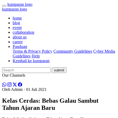
kumparan logo
kumparan logo
home
blog
event
collaboration
about us
career
Panduan
Terms & Privacy Policy
Community Guidelines
Cyber Media
Guidelines
Help
Kembali ke kumparan
submit
Our Channels
Oleh
Admin
· 01 Juli 2021
Kelas Cerdas: Bebas Galau Sambut
Tahun Ajaran Baru